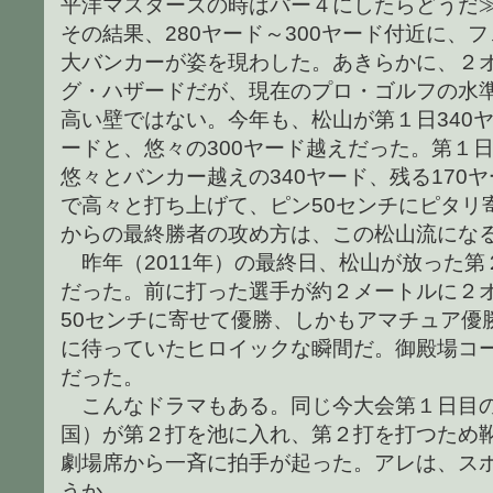
平洋マスターズの時はパー４にしたらどうだ
その結果、280ヤード～300ヤード付近に、
大バンカーが姿を現わした。あきらかに、２
グ・ハザードだが、現在のプロ・ゴルフの水準
高い壁ではない。今年も、松山が第１日340
ードと、悠々の300ヤード越えだった。第１
悠々とバンカー越えの340ヤード、残る170
で高々と打ち上げて、ピン50センチにピタリ
からの最終勝者の攻め方は、この松山流にな
昨年（2011年）の最終日、松山が放った第
だった。前に打った選手が約２メートルに２
50センチに寄せて優勝、しかもアマチュア優勝
に待っていたヒロイックな瞬間だ。御殿場コ
だった。
こんなドラマもある。同じ今大会第１日目の
国）が第２打を池に入れ、第２打を打つため
劇場席から一斉に拍手が起った。アレは、ス
うか。