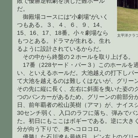
敗で優勝逆転劇を演じた難ホール
だ。
御殿場コースには“小劇場”がいく
つもある。３、４、６、９、14、
15、16、17、18番。小々劇場なら
太平洋クラ
もつとある。ドラマが生れる、生れ
るように設計されているからだ。
その中から終盤の２ホールを取り上げる。
17番（228ヤード・パー３）このホールを
い、といえるホールだ。大池越えの打下しパ
て大池を越えるのは難しくはないが、グリー
その先に縦に長く、左右に斜面を曳いた姿の
つのバンカーがあるため、グリーンの前部分
日、前年覇者の松山英樹（アマ）が、ナイス
30センチ弱く、入口のラフに落ち、弾みでバ
た。初日にもここはボギーである。逆に大き
分が向う下りで、奥へコロコロ。
優勝した石川遼も最終日、ピン左上のグリー