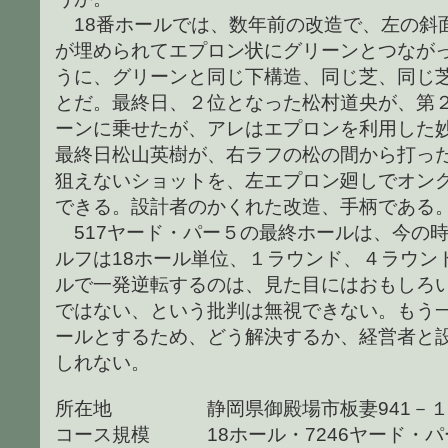
18番ホールでは、数年前の改造で、左の斜
が埋められてエプロン状にグリーンとつなが
うに、グリーンと同じ下構造、同じ芝、同じ
とだ。最終日、２位となった松村道央が、第
ーンに乗せたが、アレはエプロンを利用した
最終日松山英樹が、右ラフの松の間から打っ
狙えないショットを、左エプロン廻しでオン
できる。設計者のかくれた改造、手柄である
517ヤード・パー５の最終ホールは、今の
ルフは18ホール単位、１ラウンド、４ラウン
ルで一発逆転するのは、見た目にはおもしろ
ではない、という批判は無視できない。もう一
ールとするため、どう解決するか、経営者と
しれない。
所在地 静岡県御殿場市板妻941－
コース規模 18ホール・7246ヤード・パ