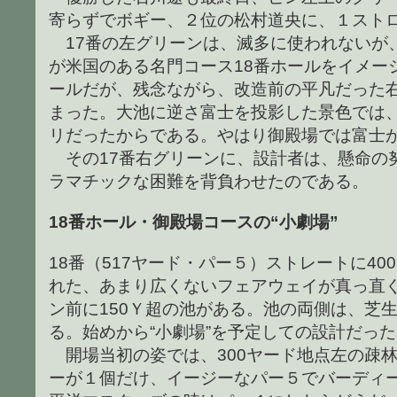
寄らずでボギー、２位の松村道央に、１スト
17番の左グリーンは、滅多に使われないが
が米国のある名門コース18番ホールをイメー
ールだが、残念ながら、改造前の平凡だった右
まった。大池に逆さ富士を投影した景色では
リだったからである。やはり御殿場では富士
その17番右グリーンに、設計者は、懸命の
ラマチックな困難を背負わせたのである。
18番ホール・御殿場コースの“小劇場”
18番（517ヤード・パー５）ストレートに4
れた、あまり広くないフェアウェイが真っ直
ン前に150Ｙ超の池がある。池の両側は、芝
る。始めから“小劇場”を予定しての設計だっ
開場当初の姿では、300ヤード地点左の疎
ーが１個だけ、イージーなパー５でバーディ