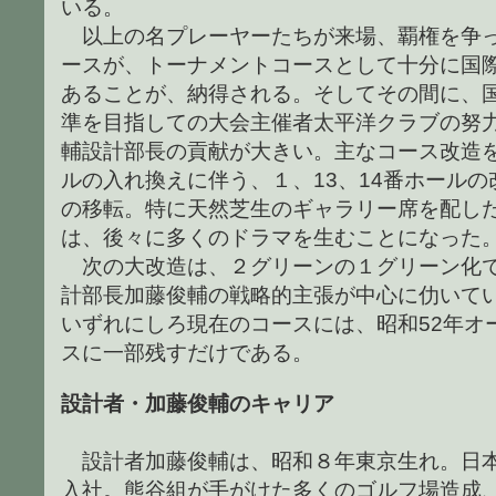
いる。
以上の名プレーヤーたちが来場、覇権を争っ
ースが、トーナメントコースとして十分に国
あることが、納得される。そしてその間に、
準を目指しての大会主催者太平洋クラブの努
輔設計部長の貢献が大きい。主なコース改造を
ルの入れ換えに伴う、１、13、14番ホール
の移転。特に天然芝生のギャラリー席を配した
は、後々に多くのドラマを生むことになった
次の大改造は、２グリーンの１グリーン化で
計部長加藤俊輔の戦略的主張が中心に仂いて
いずれにしろ現在のコースには、昭和52年オ
スに一部残すだけである。
設計者・加藤俊輔のキャリア
設計者加藤俊輔は、昭和８年東京生れ。日本
入社。熊谷組が手がけた多くのゴルフ場造成