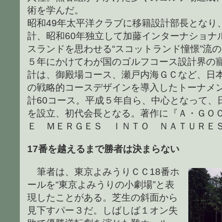
術を学んだ。
昭和49年太平洋クラブに移籍設計部長となり
計、昭和60年独立して加藤インターナショナ
スランドを思わせる“スコットランド憧憬”流の
５年にかけてわが国のゴルフコース設計界の
計は、御殿場コース、瀬戸内海ＧＣなど、日
の戦略的コースデザインを導入したトーナメ
計60コース。平成５年自ら、中心となって、
を設立、初代会長となる。著作に『Ａ・ＧＯ
Ｅ ＭＥＲＧＥＳ ＩＮＴＯ ＮＡＴＵＲＥ
17番を越えるまで勝者は決まらない
筆者は、東京よみうりＣＣ18番ホ
ールを“東京よみうりの小劇場”と表
現したことがある。芝生の斜面から
見下すパー３だ。しばしば１オン失