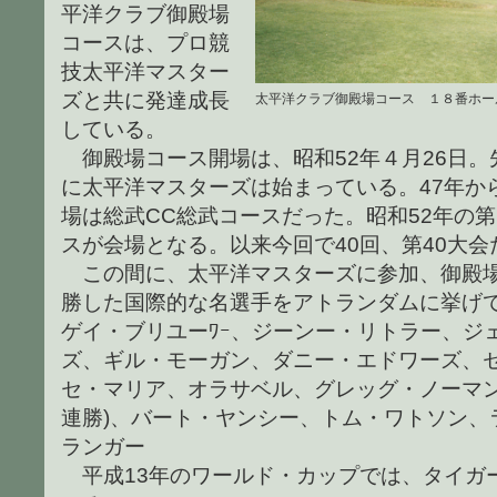
平洋クラブ御殿場
コースは、プロ競
技太平洋マスター
ズと共に発達成長
太平洋クラブ御殿場コース １８番ホー
している。
御殿場コース開場は、昭和52年４月26日。
に太平洋マスターズは始まっている。47年か
場は総武CC総武コースだった。昭和52年の
スが会場となる。以来今回で40回、第40大会
この間に、太平洋マスターズに参加、御殿場
勝した国際的な名選手をアトランダムに挙げ
ゲイ・ブリユーﾜｰ、ジーンー・リトラー、ジ
ズ、ギル・モーガン、ダニー・エドワーズ、
セ・マリア、オラサベル、グレッグ・ノーマン
連勝)、バート・ヤンシー、トム・ワトソン、
ランガー
平成13年のワールド・カップでは、タイガ